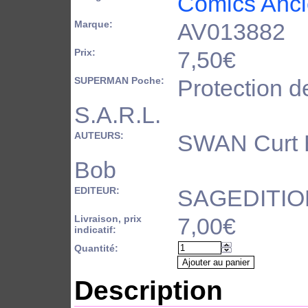
Comics Anc
Marque:
AV013882
Prix:
7,50€
SUPERMAN Poche:
Protection d
S.A.R.L.
AUTEURS:
SWAN Curt
Bob
EDITEUR:
SAGEDITIO
Livraison, prix
7,00€
indicatif:
Quantité:
Description