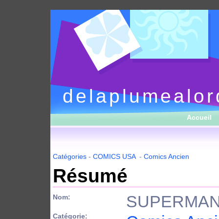
delaplumealor
Accueil
Catégories
-
COMICS USA
-
Comics Ancien
Résumé
SUPERMAN
Nom:
Catégorie: