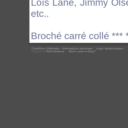
Loïs Lane, Jimmy Olse
etc..
Broché carré collé *** 
Conditions Générales
-
Informations marchand
-
Login administrateur
Powered by
KelCommerce
-
Ouvrir votre e-shop?