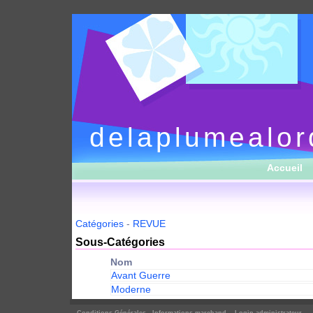
delaplumealor
Accueil
Catégories
-
REVUE
Sous-Catégories
Nom
Avant Guerre
Moderne