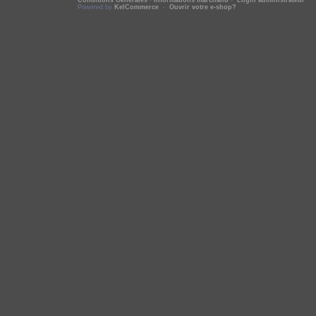
Conditions Générales
-
Informations marchand
-
Login administrateur
Powered by
KelCommerce
-
Ouvrir votre e-shop?