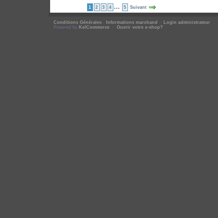
...
1
2
3
4
5
Suivant
Conditions Générales
-
Informations marchand
-
Login administrateur
Powered by
KelCommerce
-
Ouvrir votre e-shop?