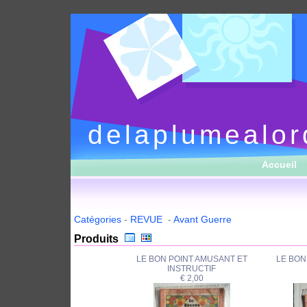
delaplumealor
Accueil
Catégories
-
REVUE
-
Avant Guerre
Produits
LE BON POINT AMUSANT ET
LE BON
INSTRUCTIF
€ 2,00