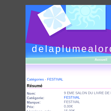
delaplumealor
Accueil
Catégories
-
FESTIVAL
Résumé
9 EME SALON DU LIVRE DE
Nom:
FESTIVAL
Catégorie:
FESTIVAL
Marque:
0,00€
Prix:
15,00€