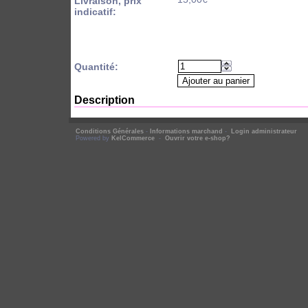
Livraison, prix
indicatif:
Quantité:
Description
Conditions Générales
-
Informations marchand
-
Login administrateur
Powered by
KelCommerce
-
Ouvrir votre e-shop?