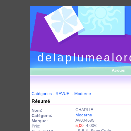
delaplumealor
Accueil
Catégories
-
REVUE
-
Moderne
Résumé
CHARLIE.
Nom:
Moderne
Catégorie:
AV004695
Marque:
5,00
4,00€
Prix:
I.S.B.N. Sans Code