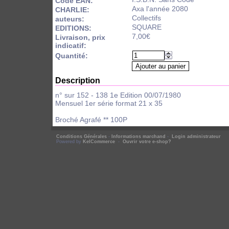
Code EAN:
Axa l'année 2080
CHARLIE:
Collectifs
auteurs:
SQUARE
EDITIONS:
7,00€
Livraison, prix
indicatif:
Quantité:
Description
n° sur 152 - 138 1e Edition 00/07/1980
Mensuel 1er série format 21 x 35
Broché Agrafé ** 100P
Conditions Générales
-
Informations marchand
-
Login administrateur
Powered by
KelCommerce
-
Ouvrir votre e-shop?