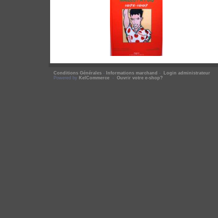
Conditions Générales
-
Informations marchand
-
Login administrateur
Powered by
KelCommerce
-
Ouvrir votre e-shop?