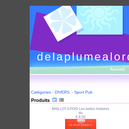
delaplumealor
Accueil
Catégories
-
DIVERS
-
Sport Pub
Produits
MAILLOT A POIS Les belles histoires
du
€ 8,50