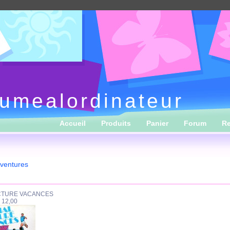
lumealordinateur
Accueil
Produits
Panier
Forum
R
ventures
CTURE VACANCES
 12,00