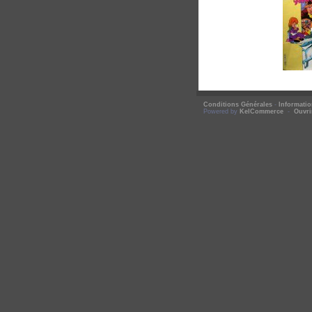
Conditions Générales
-
Informati
Powered by
KelCommerce
-
Ouvri