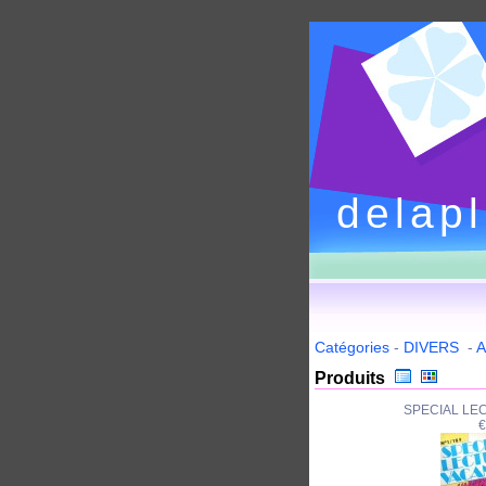
delap
Catégories
-
DIVERS
-
A
Produits
SPECIAL LE
€