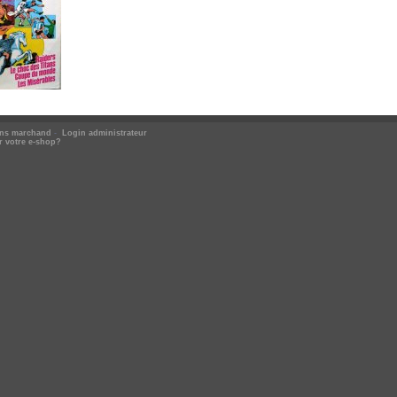
ons marchand
-
Login administrateur
r votre e-shop?