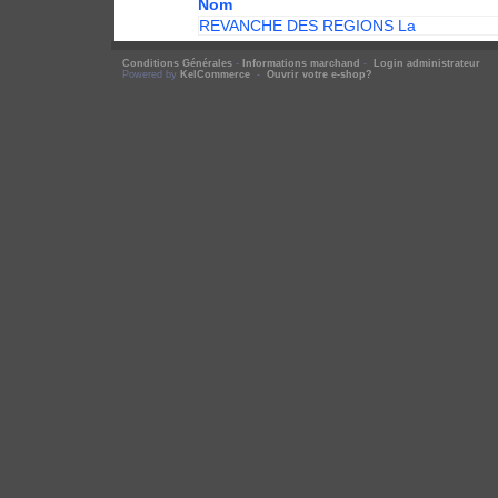
Nom
REVANCHE DES REGIONS La
Conditions Générales
-
Informations marchand
-
Login administrateur
Powered by
KelCommerce
-
Ouvrir votre e-shop?