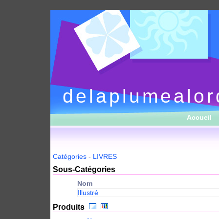
delaplumealor
Accueil
Catégories
-
LIVRES
Sous-Catégories
Nom
Illustré
Produits