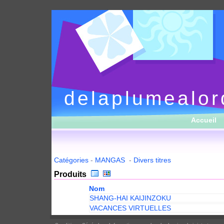
delaplumealor
Accueil
Catégories
-
MANGAS
-
Divers titres
Produits
Nom
SHANG-HAI KAIJINZOKU
VACANCES VIRTUELLES