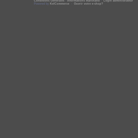
Conditions Générales
-
Informations marchand
-
Login administrateur
Powered by
KelCommerce
-
Ouvrir votre e-shop?